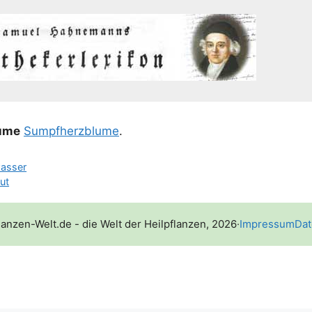
u­me
Sumpf­herz­blu­me
.
asser
ut
lanzen-Welt.de - die Welt der Heilpflanzen, 2026
·
Impressum
Dat