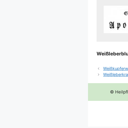
Weiß­le­ber­bl
Weißkupferw
Weißleberkra
© Heilpf