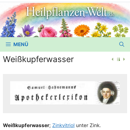
MENÜ
Weißkupferwasser
Weiß­kup­fer­was­ser
;
Zink­vi­tri­ol
unter Zink.