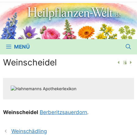
MENÜ
Weinscheidel
Wein­schei­del
Ber­be­ritz­sauer­dorn
.
Weinschädling