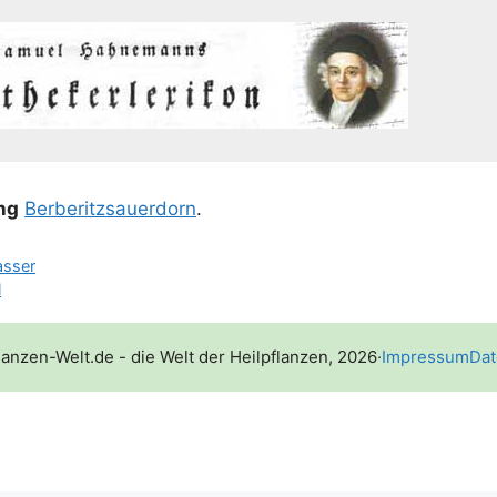
ing
Ber­be­ritz­sauer­dorn
.
asser
l
lanzen-Welt.de - die Welt der Heilpflanzen, 2026
·
Impressum
Dat