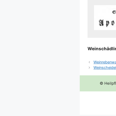
Wein­schäd­l
Weinrebenw
Weinscheide
© Heilpf