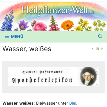
MENÜ
Wasser, weißes
Was­ser, wei­ßes
; Blei­was­ser unter
Blei
.