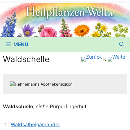
MENÜ
Waldschelle
Wald­schel­le
;
sie­he
Purpurfingerhut.
Waldsalbeigamander