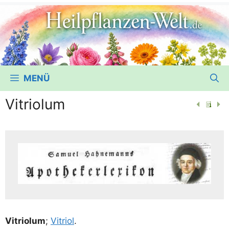
MENÜ
Vitriolum
Vitrio­lum
;
Vitri­ol
.