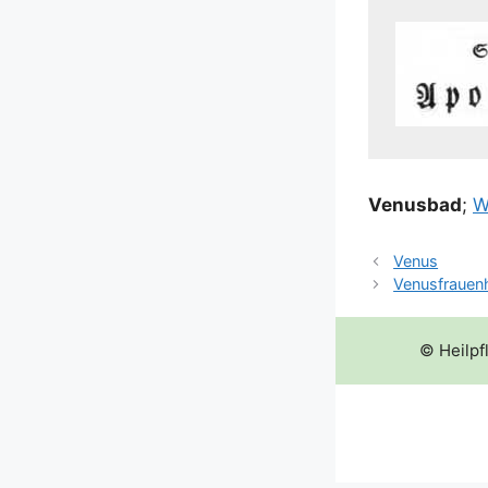
Venus­bad
;
W
Venus
Venusfrauen
© Heilpf