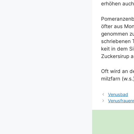
erhö­hen auch
Pome­ran­zen­b
öfter aus Mont
genom­men zu
schrie­be­nen 
keit in dem S
Zucker­si­rup a
Oft wird an de
milz­farn (w.
Venusbad
Venusfrauen