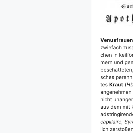
Venus­frau­en
zwie­fach zusa
chen in keil­fö
mern und gemä
beschat­te­ten,
sches peren­ni
tes
Kraut
(
Hb
ange­neh­men G
nicht unan­ge
aus dem mit ko
adstrin­gi­ren
capil­lai­re
, Syr
lich zer­sto­ße