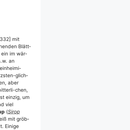
 332] mit
­hen­den Blätt­
d; ein im wär­
s.w. an
in­hei­mi­
zs­ten-glich­
en, aber
­ter­li-chen,
t ein­zig, um
d viel
up
(
Sirop
eiß mit gröb­
. Eini­ge