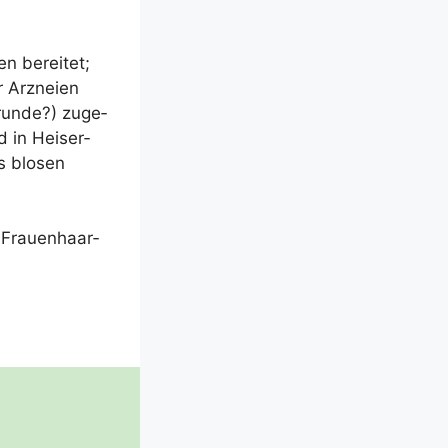
n berei­tet;
 Arz­nei­en
un­de?) zuge­
 in Hei­ser­
s blo­sen
 Frau­en­haar­