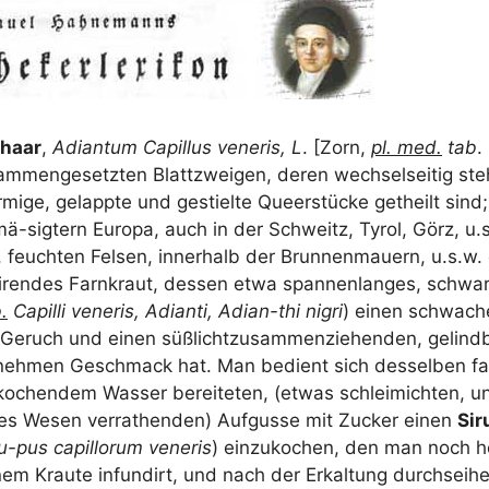
­haar
,
Adi­an­tum Capil­lus vene­ris, L
. [Zorn,
pl. med.
tab
.
m­men­ge­setz­ten Blatt­zwei­gen, deren wech­sel­sei­tig ste
r­mi­ge, gel­app­te und gestiel­te Que­er­stü­cke get­heilt sin
-sig­tern Euro­pa, auch in der Schweitz, Tyrol, Görz, u.
 feuch­ten Fel­sen, inner­halb der Brun­nen­mau­ern, u.s.w. e
­ren­des Farn­kraut, des­sen etwa span­nen­lan­ges, schwar
.
Capil­li vene­ris, Adi­an­ti, Adi­an-thi nigri
) einen schwa­ch
eruch und einen süß­licht­zu­sam­men­zie­hen­den, gelind­bit
­neh­men Geschmack hat. Man bedient sich des­sel­ben fas
chen­dem Was­ser berei­te­ten, (etwas schlei­mi­ch­ten, un
­des Wesen ver­ra­t­hen­den) Auf­gus­se mit Zucker einen
Sir
u-pus capil­lorum vene­ris
) ein­zu­ko­chen, den man noch h
­nem Krau­te infun­dirt, und nach der Erkal­tung durch­sei­het