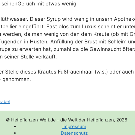
 sei­nenGe­ruch mit etwas wenig
lüth­was­ser. Die­ser Syrup wird wenig in unsern Apo­the­ke
­pel­lier ein­ge­führt. Fast blos zum Luxus scheint er unter
 wer­den, da man wenig von den dem Krau­te (ob mit Gr
Tugen­den in Hus­ten, Anfül­lung der Brust mit Schleim und
iru­pe zu erwar­ten hat, zumahl da die Gewinn­sucht öfter
n sei­ner Stel­le verkauft.
r Stel­le die­ses Krau­tes Fuß­frau­en­haar (w.s.) oder auch
s.) genommen.
nabel
© Heilpflanzen-Welt.de - die Welt der Heilpflanzen, 2026
·
Impressum
Datenschutz