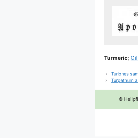
Turm­e­ric
;
Gil
Turiones sa
Turpethum a
© Heilpf