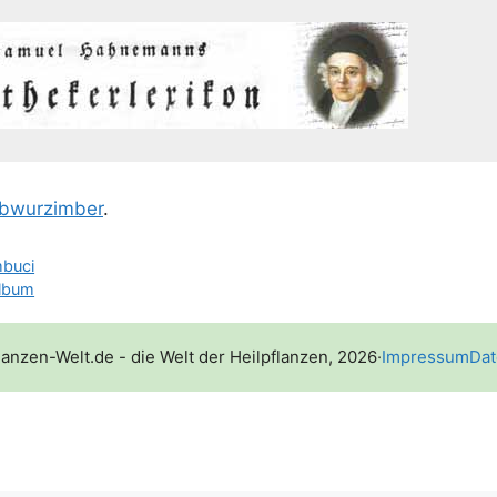
b­wur­zim­ber
.
mbuci
lbum
lanzen-Welt.de - die Welt der Heilpflanzen, 2026
·
Impressum
Dat