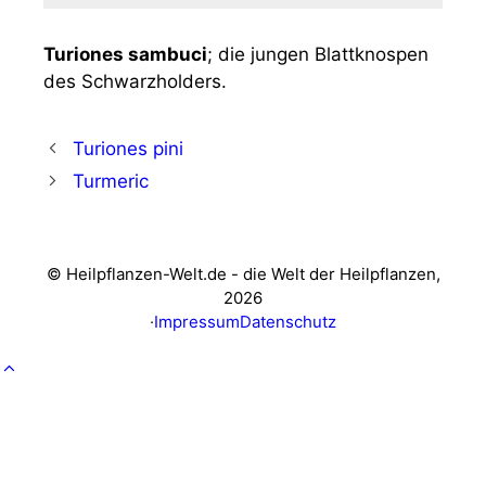
Turio­nes sam­bu­ci
; die jun­gen Blatt­knos­pen
des Schwarzholders.
Turiones pini
Turmeric
© Heilpflanzen-Welt.de - die Welt der Heilpflanzen,
2026
·
Impressum
Datenschutz