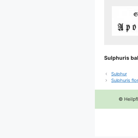
Sulp­hu­ris ba
Sulphur
Sulphuris flo
© Heilpf