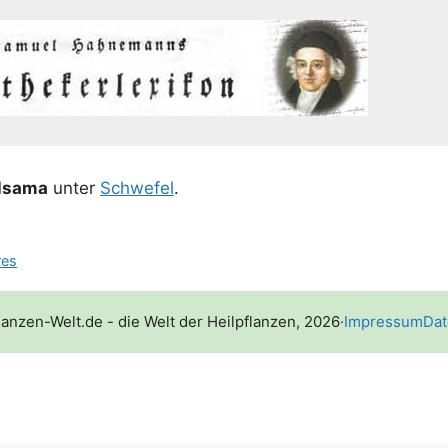
l­sa­ma
unter
Schwe­fel
.
res
lanzen-Welt.de - die Welt der Heilpflanzen, 2026
·
Impressum
Dat