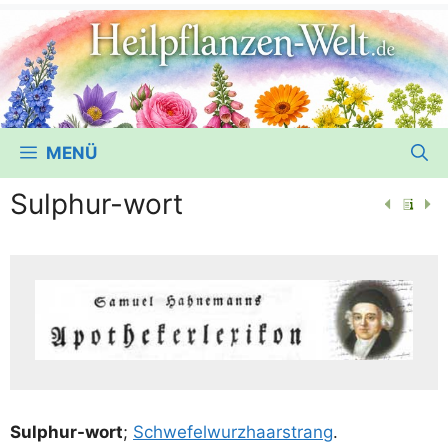
MENÜ
Sulphur-wort
Sulp­hur-wort
;
Schwe­fel­wurz­haar­strang
.