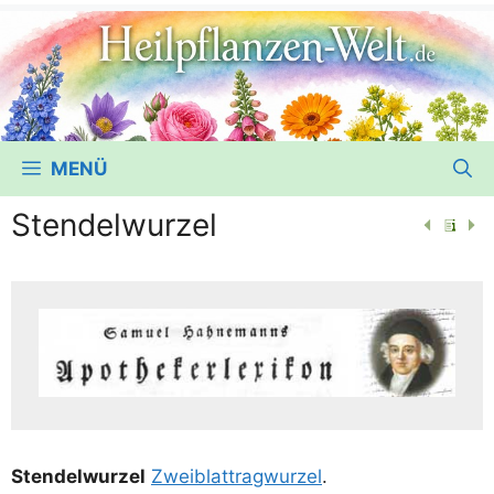
MENÜ
Stendelwurzel
Sten­del­wur­zel
Zwei­blatt­rag­wur­zel
.