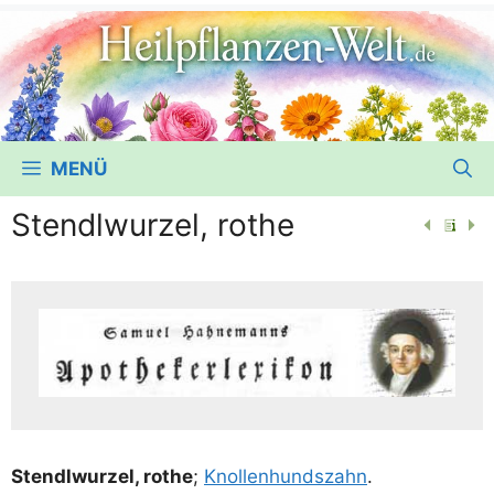
MENÜ
Stendlwurzel, rothe
Stendl­wur­zel, rothe
;
Knol­len­hunds­zahn
.