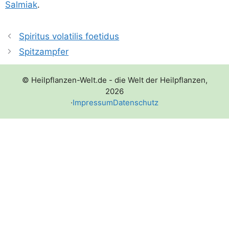
Sal­mi­ak
.
Spiritus volatilis foetidus
Spitzampfer
© Heilpflanzen-Welt.de - die Welt der Heilpflanzen,
2026
·
Impressum
Datenschutz