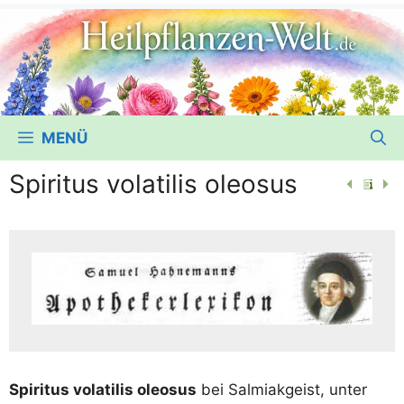
MENÜ
Spiritus volatilis oleosus
Spi­ri­tus vola­ti­lis ole­osus
bei Sal­mi­ak­geist, unter