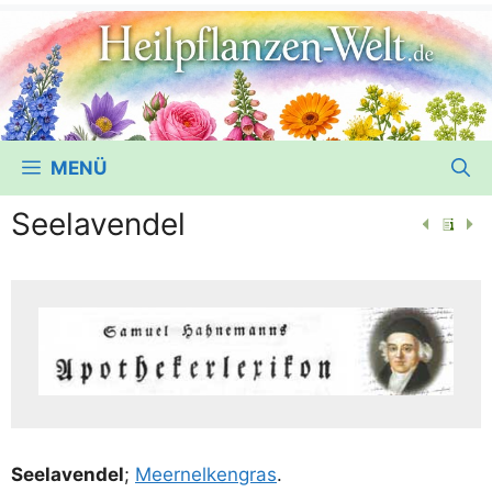
MENÜ
Seelavendel
See­la­ven­del
;
Meer­nel­ken­gras
.