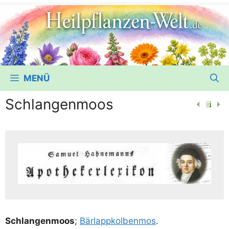
MENÜ
Schlangenmoos
Schlan­gen­moos
;
Bär­lapp­kol­ben­mos
.