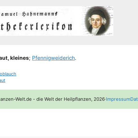
ut, klei­nes
;
Pfen­nig­wei­de­rich
.
oblauch
aut
lanzen-Welt.de - die Welt der Heilpflanzen, 2026
·
Impressum
Dat