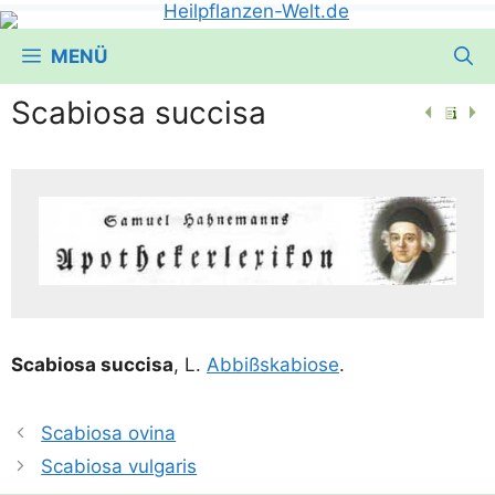
MENÜ
Scabiosa succisa
Sca­bio­sa suc­cisa
, L.
Abbißska­bio­se
.
Scabiosa ovina
Scabiosa vulgaris