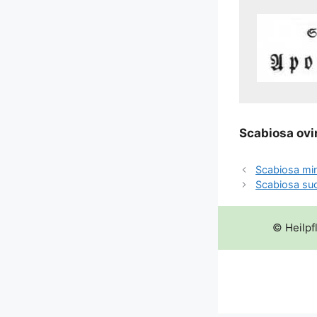
Sca­bio­sa ov
Scabiosa mi
Scabiosa su
© Heilpf