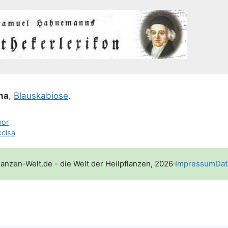
ina
,
Blau­s­ka­bio­se
.
nor
ccisa
lanzen-Welt.de - die Welt der Heilpflanzen, 2026
·
Impressum
Dat