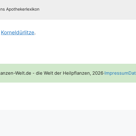
;
Kor­nel­dür­lit­ze
.
lanzen-Welt.de - die Welt der Heilpflanzen, 2026
·
Impressum
Dat