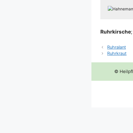
Ruhr­kir­sche
Ruhralant
Ruhrkraut
© Heilpf