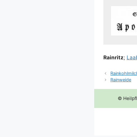
Rain­ritz
;
Laab
Rainkohlmil
Rainweide
© Heilpf