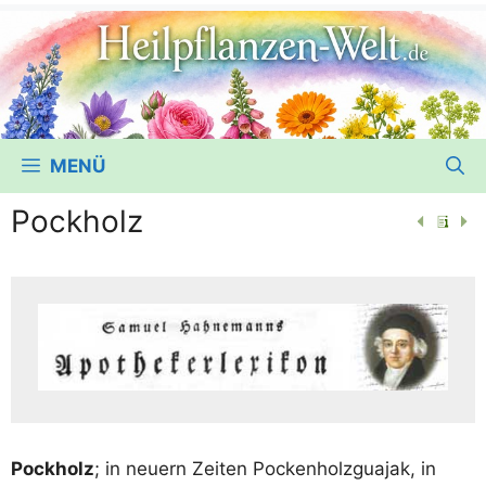
MENÜ
Pockholz
Pock­holz
; in neu­ern Zei­ten Pocken­holz­gua­jak, in