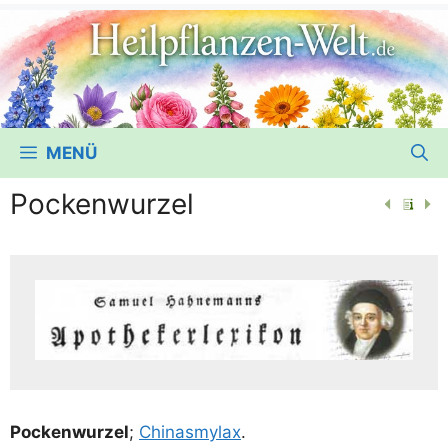
MENÜ
Pockenwurzel
Pocken­wur­zel
;
Chi­nas­my­lax
.