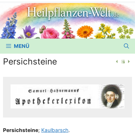
MENÜ
Persichsteine
Per­sich­stei­ne
;
Kaul­barsch
.