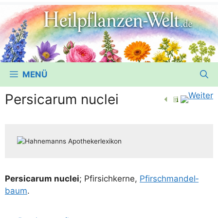
MENÜ
Persicarum nuclei
Per­si­carum nuclei
; Pfir­sich­ker­ne,
Pfirsch­man­del­
baum
.