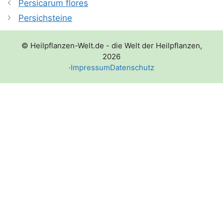
Persicarum flores
Persichsteine
© Heilpflanzen-Welt.de - die Welt der Heilpflanzen,
2026
·
Impressum
Datenschutz