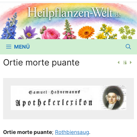
MENÜ
Ortie morte puante
Ortie mor­te puan­te
;
Roth­bi­en­saug
.