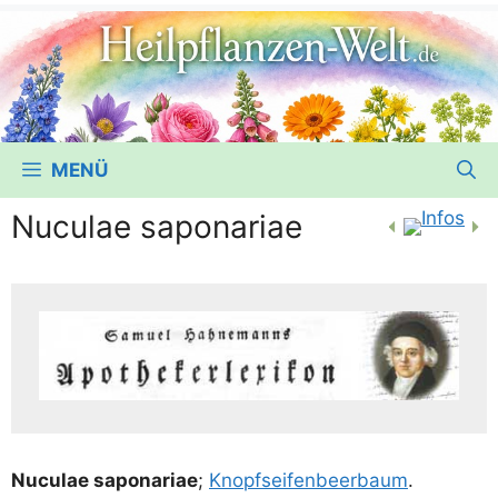
MENÜ
Nuculae saponariae
Nucu­lae sapo­na­riae
;
Knopf­sei­fen­beer­baum
.