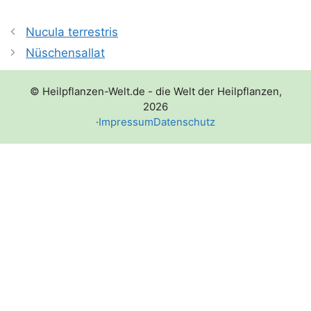
Nucula terrestris
Nüschensallat
© Heilpflanzen-Welt.de - die Welt der Heilpflanzen,
2026
·
Impressum
Datenschutz