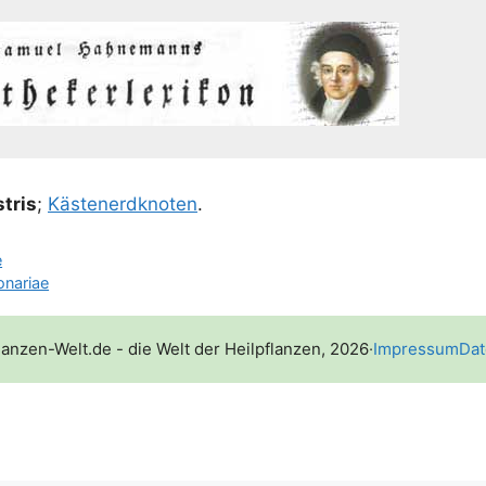
stris
;
Käs­ten­erd­kno­ten
.
e
onariae
lanzen-Welt.de - die Welt der Heilpflanzen, 2026
·
Impressum
Dat