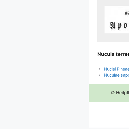
Nucu­la ter­re
Nuclei Pinea
Nuculae sap
© Heilpf