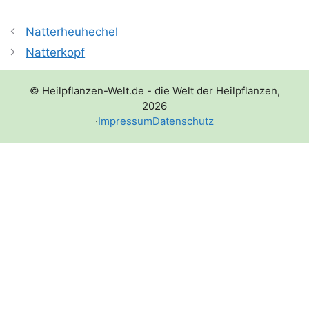
Natterheuhechel
Natterkopf
© Heilpflanzen-Welt.de - die Welt der Heilpflanzen,
2026
·
Impressum
Datenschutz