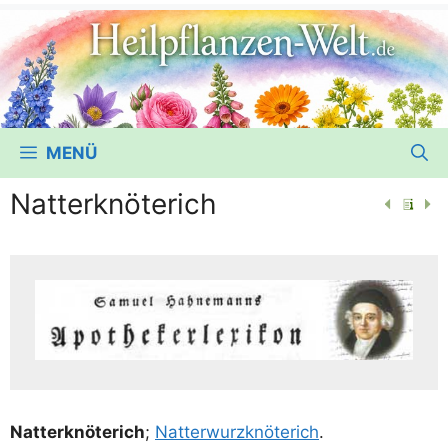
MENÜ
Natterknöterich
Nat­ter­knö­te­rich
;
Nat­ter­wurz­knö­te­rich
.