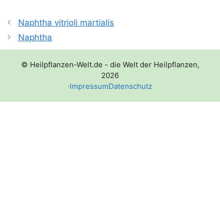
Naphtha vitrioli martialis
Naphtha
© Heilpflanzen-Welt.de - die Welt der Heilpflanzen,
2026
·
Impressum
Datenschutz