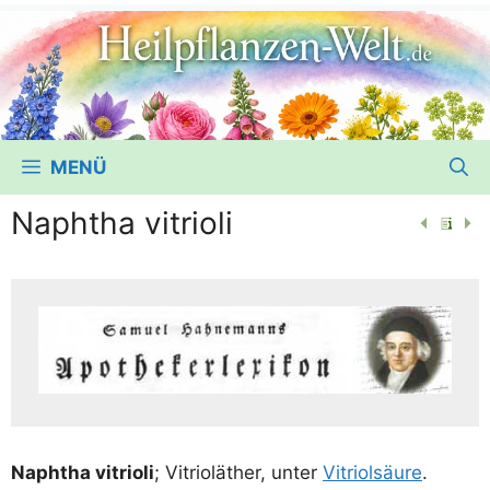
MENÜ
Naphtha vitrioli
Naph­tha vitrio­li
; Vitriol­äther, unter
Vitri­ol­säu­re
.