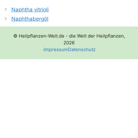
Naphtha vitrioli
Naphthabergöl
© Heilpflanzen-Welt.de - die Welt der Heilpflanzen,
2026
·
Impressum
Datenschutz