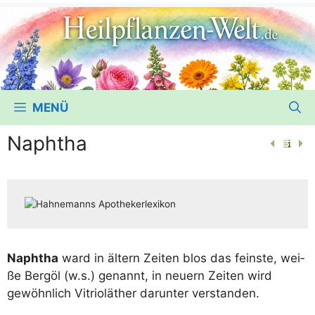
MENÜ
Naphtha
Naph­tha
ward in ältern Zei­ten blos das feins­te, wei­
ße Berg­öl (w.s.) genannt, in neu­ern Zei­ten wird
gewöhn­lich Vitriol­äther dar­un­ter verstanden.