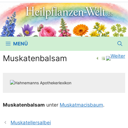
MENÜ
Muskatenbalsam
Mus­ka­ten­bal­sam
unter
Mus­kat­macis­baum
.
Muskatellersalbei