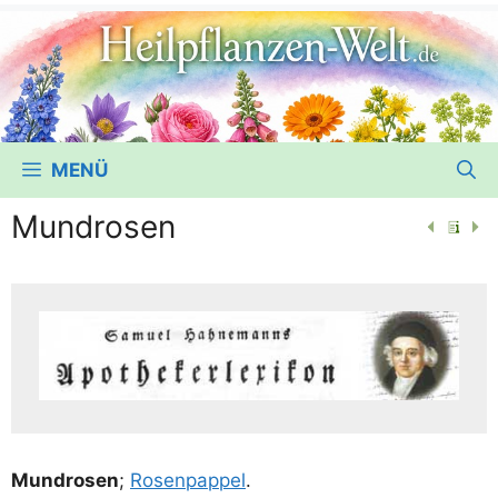
MENÜ
Mundrosen
Mund­ro­sen
;
Rosen­pap­pel
.