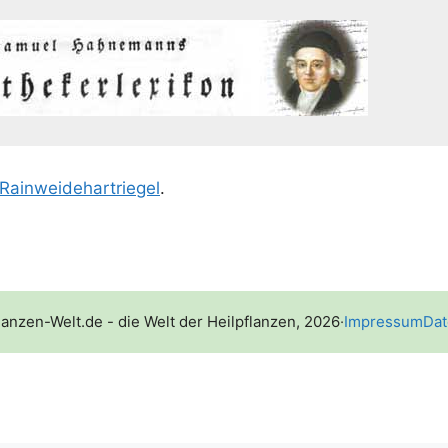
Rain­wei­de­hart­rie­gel
.
lanzen-Welt.de - die Welt der Heilpflanzen, 2026
·
Impressum
Dat