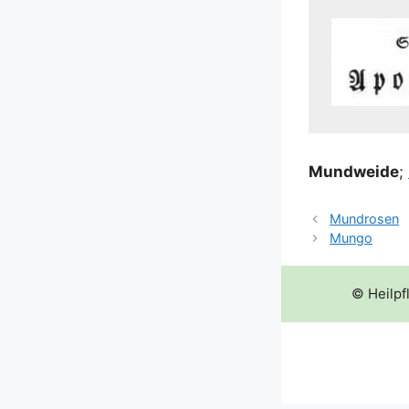
Mund­wei­de
;
Mundrosen
Mungo
© Heilpf