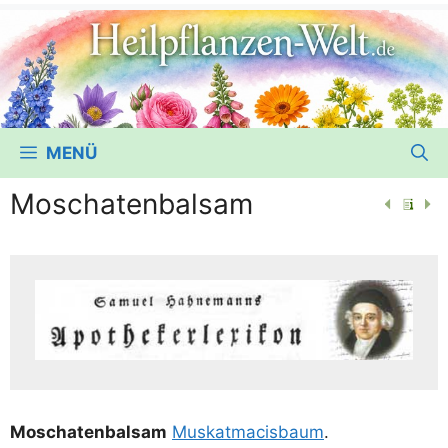
MENÜ
Moschatenbalsam
Moscha­ten­bal­sam
Mus­kat­macis­baum
.