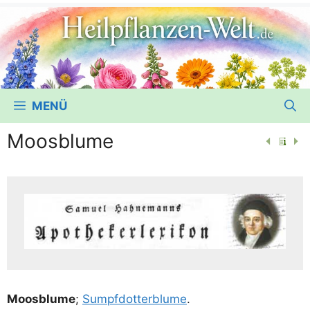
MENÜ
Moosblume
Moos­blu­me
;
Sumpf­dot­ter­blu­me
.