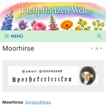
MENÜ
Moorhirse
Moor­hir­se
;
Sor­go­roß­gras
.