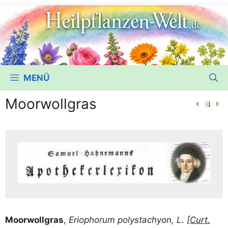
MENÜ
Moorwollgras
Moor­woll­gras
,
Erio­phorum polystach­yon, L. [
Curt.