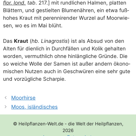
flor. lond.
tab
. 217.] mit rund­li­chen Hal­men, plat­ten
Blät­tern, und gestiel­ten Blu­men­äh­ren, ein etwa fuß­
ho­hes Kraut mit peren­ni­ren­der Wur­zel auf Moor­wie­
sen, wo es im Mai blüht.
Das
Kraut
(
hb. Lina­gros­tis
) ist als Absud von den
Alten für dien­lich in Durch­fäl­len und Kolik gehal­ten
wor­den, ver­muth­lich ohne hin­läng­li­che Grün­de. Die
so wei­che Wol­le der Samen ist außer andern öko­no­
mi­schen Nut­zen auch in Geschwü­ren eine sehr gute
und vor­züg­li­che Scharpie.
Moorhirse
Moos, isländisches
© Heilpflanzen-Welt.de - die Welt der Heilpflanzen,
2026