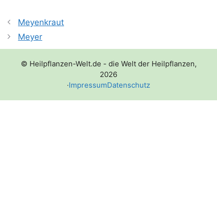
Meyenkraut
Meyer
© Heilpflanzen-Welt.de - die Welt der Heilpflanzen,
2026
·
Impressum
Datenschutz