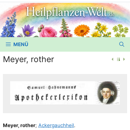
MENÜ
Meyer, rother
Mey­er, rother
;
Acker­gauch­heil
.