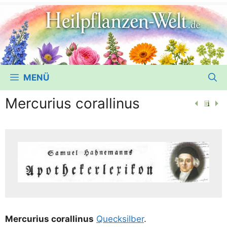
MENÜ
Mercurius corallinus
Mer­cu­ri­us coral­li­nus
Queck­sil­ber
.