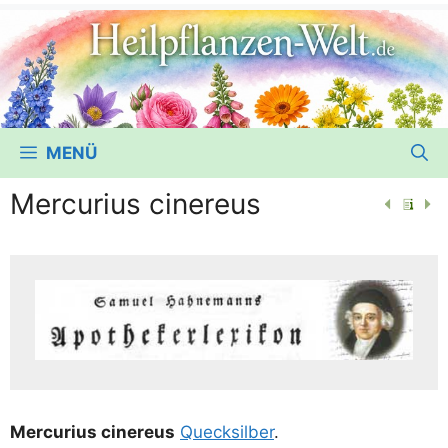
MENÜ
Mercurius cinereus
Mer­cu­ri­us cine­reus
Queck­sil­ber
.