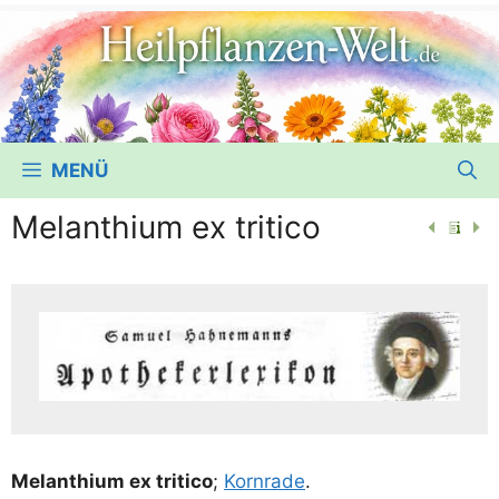
MENÜ
Melanthium ex tritico
Melan­thi­um ex tri­ti­co
;
Korn­ra­de
.