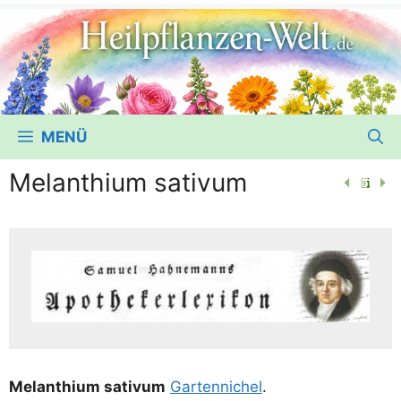
MENÜ
Melanthium sativum
Melan­thi­um sati­vum
Gar­ten­ni­chel
.