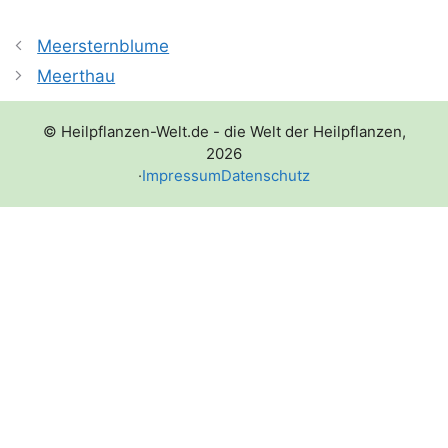
Meersternblume
Meerthau
© Heilpflanzen-Welt.de - die Welt der Heilpflanzen,
2026
·
Impressum
Datenschutz