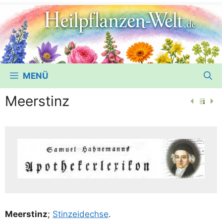
MENÜ
Meerstinz
Meers­tinz
;
Stin­z­ei­dech­se
.