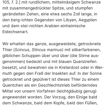
105,
f
. 2.] mit rund­li­chem, mit­tel­mä­si­gem Schwan­ze
mit zusam­men­ge­drück­ter Spit­ze, und stump­fen
gerän­del­ten Zehen, eine etwa sechs Zoll lan­ge, in
den berg-ich­ten Gegen­den von Liby­en, Aegyp­ten
und dem stei-nich­ten Ara­bi­en ein­hei­mi­sche
Eidechsenart.
Wir erhal­ten das gan­ze, aus­ge­wei­de­te, getrock­ne­te
Thi­er (
Scin­cus, Stin­cus mari­nus
) mit sil­ber­far­be­nen,
gilb­li­chen Schup­pen über und über (die Stir­ne aus­
ge­nom­men) bedeckt und mit blau­en Quer­strei­fen
besetzt, und bewah­ren sie in Kre­ter­dost oder in Wer­
muth gegen den Fraß der Insek­ten auf. In der Son­ne
getrock­net und gepül­vert ist die­ses Thi­er zu einem
Quent­chen als ein Geschlechts­trieb beför­dern­des
Mit­tel von unsern Vor­fah­ren (leicht­gläu­big genug)
ange­wen­det wor­den. Der Vor­zug, den Eini­ge bald
dem Schwan­ze, bald dem Kop­fe, bald den Füßen,