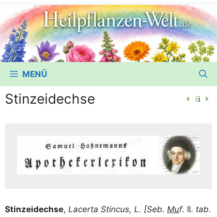
MENÜ
Stinzeidechse
Stin­z­ei­dech­se
,
Lacer­ta Stin­cus, L. [Seb.
Mu
f
. II.
tab
.