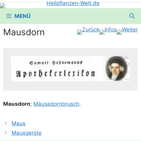
MENÜ
Mausdorn
Maus­dorn
;
Mäu­se­dorn­brusch
.
Maus
Mausgerste