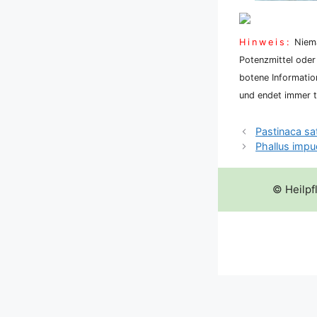
Hin­weis:
Nie­ma
Potenz­mit­tel oder
bo­te­ne Infor­ma­ti
und endet immer tö
Pastinaca sa
Phallus impu
© Heilpf