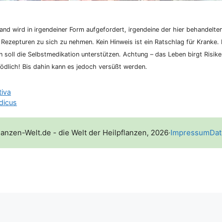
nd wird in irgend­ei­ner Form auf­ge­for­dert, irgend­ei­ne der hier behan­del­te
 Rezep­tu­ren zu sich zu neh­men. Kein Hin­weis ist ein Rat­schlag für Kran­ke. K
­on soll die Selbst­me­di­ka­ti­on unter­stüt­zen. Ach­tung – das Leben birgt Risi­
d­lich! Bis dahin kann es jedoch ver­süßt werden.
tiva
dicus
lanzen-Welt.de - die Welt der Heilpflanzen, 2026
·
Impressum
Dat