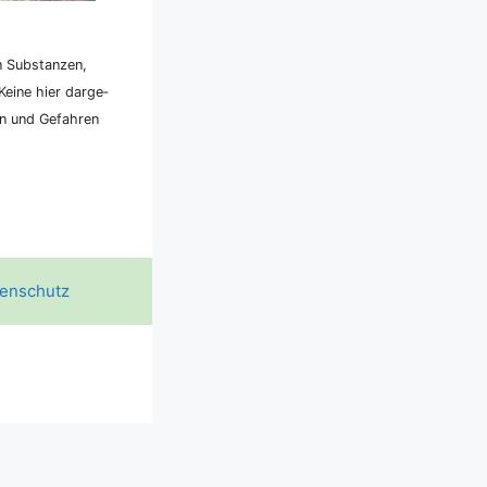
n Sub­stan­zen,
ei­ne hier dar­ge­
ken und Gefah­ren
enschutz