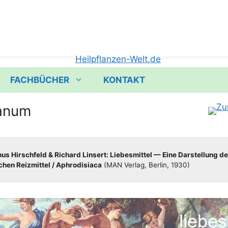
FACHBÜCHER
KONTAKT
anum
s Hirsch­feld & Richard Lin­sert: Lie­bes­mit­tel — Eine Dar­stel­lung de
hen Reiz­mit­tel /​​ Aphro­di­sia­ca
(MAN Ver­lag, Ber­lin, 1930)