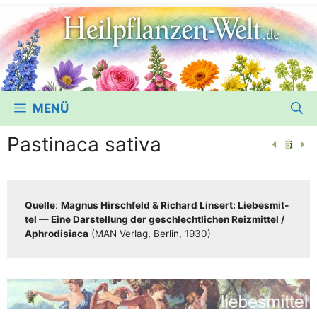
MENÜ
Pastinaca sativa
Quel­le
:
Magnus Hirsch­feld & Richard Lin­sert: Lie­bes­mit­
tel — Eine Dar­stel­lung der geschlecht­li­chen Reiz­mit­tel /​​
Aphro­di­sia­ca
(MAN Ver­lag, Ber­lin, 1930)