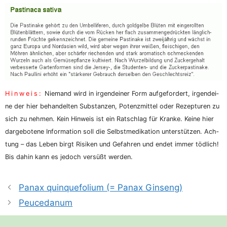
Hin­weis:
Nie­mand wird in irgend­ei­ner Form auf­ge­for­dert, irgend­ei­
ne der hier behan­del­ten Sub­stan­zen, Potenz­mit­tel oder Rezep­tu­ren zu
sich zu neh­men. Kein Hin­weis ist ein Rat­schlag für Kran­ke. Kei­ne hier
dar­ge­bo­te­ne Infor­ma­ti­on soll die Selbst­me­di­ka­ti­on unter­stüt­zen. Ach­
tung – das Leben birgt Risi­ken und Gefah­ren und endet immer töd­lich!
Bis dahin kann es jedoch ver­süßt werden.
Panax quinquefolium (= Panax Ginseng)
Peucedanum